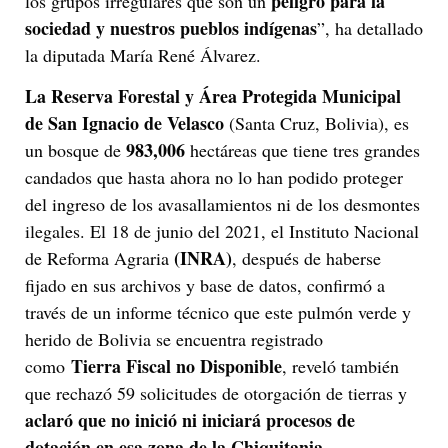
peligro para la
los grupos irregulares que son un
sociedad y nuestros pueblos indígenas
”, ha detallado
la diputada María René Álvarez.
La Reserva Forestal y Área Protegida Municipal
de San Ignacio de Velasco
(Santa Cruz, Bolivia), es
983,006
un bosque de
hectáreas que tiene tres grandes
candados que hasta ahora no lo han podido proteger
del ingreso de los avasallamientos ni de los desmontes
ilegales. El 18 de junio del 2021, el Instituto Nacional
(INRA)
de Reforma Agraria
, después de haberse
fijado en sus archivos y base de datos, confirmó a
través de un informe técnico que este pulmón verde y
herido de Bolivia se encuentra registrado
Tierra Fiscal no Disponible
como
, reveló también
que rechazó 59 solicitudes de otorgación de tierras y
aclaró que no inició ni iniciará procesos de
dotación en esa zona de la Chiquitania.