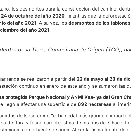
ano, los desmontes para la construccion del camino, dentro
 24 de octubre del año 2020
, mientras que la deforestació
nio del año 2021
. A su vez, los
desmontes de los tablones
diciembre del año 2021
.
dentro de la Tierra Comunitaria de Origen (TCO), h
arirenda se realizaron a partir del
22 de mayo al 28 de di
stación continuó en enero de este año y se sumaron las q
rea protegida Parque Nacional y ANMI Kaa-Iya del Gran Ch
e llegó a afectar una superficie de
692 hectareas
al inter
Bañados de Isoso como “el humedal más grande e important
a de flora y fauna característica de los ríos del Chaco. L
estacional como fuente de agua. Al ser la única fuente de 