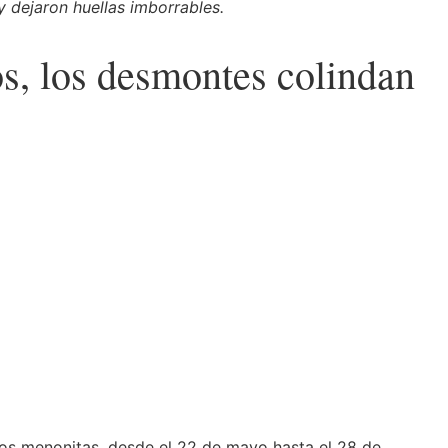
 dejaron huellas imborrables.
os, los desmontes colindan
los menonitas, desde el 22 de mayo hasta el 28 de