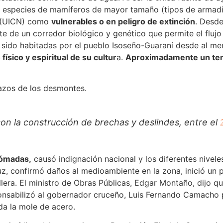
o especies de mamíferos de mayor tamaño (tipos de armadill
a (UICN) como
vulnerables o en peligro de extinción
. Desde
te de un corredor biológico y genético que permite el fluj
an sido habitadas por el pueblo Isoseño-Guaraní desde al m
físico y espiritual de su cultur
a.
Aproximadamente un terci
̃azos de los desmontes.
 con la construcción de brechas y deslindes, entre el
Nómadas,
causó indignación nacional y los diferentes nivel
, confirmó daños al medioambiente en la zona, inició un p
llera. El ministro de Obras Públicas, Edgar Montaño, dijo q
sponsabilizó al gobernador cruceño, Luis Fernando Camacho
da la mole de acero.