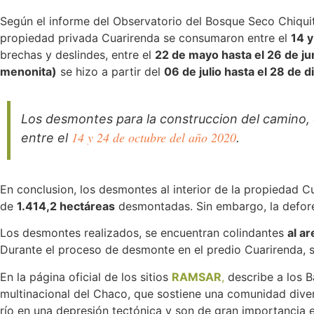
Según el informe del Observatorio del Bosque Seco Chiquit
propiedad privada Cuarirenda se consumaron entre el
14 y
brechas y deslindes, entre el
22 de mayo hasta el 26 de ju
menonita)
se hizo a partir del
06 de julio hasta el 28 de 
Los desmontes para la construccion del camino, 
14 y 24 de octubre del año 2020
entre el
.
En conclusion, los desmontes al interior de la propiedad Cu
de
1.414,2 hectáreas
desmontadas. Sin embargo, la defore
Los desmontes realizados, se encuentran colindantes
al a
Durante el proceso de desmonte en el predio Cuarirenda, s
En la página oficial de los sitios
RAMSAR
,
describe a los 
multinacional del Chaco, que sostiene una comunidad divers
río en una depresión tectónica y son de gran importancia 