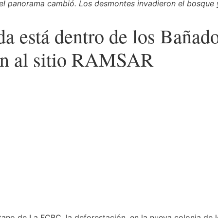
 el panorama cambió. Los desmontes invadieron el bosque y
da está dentro de los Bañad
ron al sitio RAMSAR
ano de La FCBC, la deforestación, en la nueva colonia de 