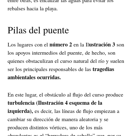
entre otras, es encauzar las aguas para evitar los
rebalses hacia la playa.
Pilas del puente
número 2
ustración 3
Los lugares con el
en la Il
son
los apoyos intermedios del puente, de hecho, son
quienes obstaculizan el curso natural del río y suelen
tragedias
ser los principales responsables de las
ambientales ocurridas.
En este lugar, el obstáculo al flujo del curso produce
turbulencia
(Ilustración 4 esquema de la
izquierda),
es decir, las líneas de flujo empiezan a
cambiar su dirección de manera aleatoria y se
producen distintos vórtices, uno de los más
abundantes es el “herradura de caballo” que, por su