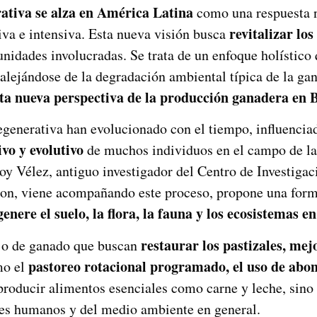
rativa se alza en América Latina
como una respuesta n
revitalizar lo
iva e intensiva. Esta nueva visión busca
unidades involucradas. Se trata de un enfoque holístico 
s, alejándose de la degradación ambiental típica de la 
sta nueva perspectiva de la producción ganadera en B
regenerativa han evolucionado con el tiempo, influenciad
ivo y evolutivo
de muchos individuos en el campo de l
Roy Vélez, antiguo investigador del Centro de Investiga
son, viene acompañando este proceso, propone una forma
genere el suelo, la flora, la fauna y los ecosistemas e
restaurar los pastizales, mej
ejo de ganado que buscan
pastoreo rotacional programado, el uso de abon
mo el
producir alimentos esenciales como carne y leche, sin
eres humanos y del medio ambiente en general.