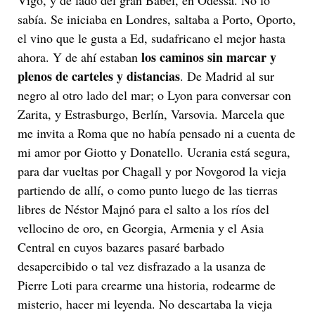
Vigo, y de lado del gran Babel, en Odessa. No lo
sabía. Se iniciaba en Londres, saltaba a Porto, Oporto,
el vino que le gusta a Ed, sudafricano el mejor hasta
los caminos sin marcar y
ahora. Y de ahí estaban
plenos de carteles y distancias
. De Madrid al sur
negro al otro lado del mar; o Lyon para conversar con
Zarita, y Estrasburgo, Berlín, Varsovia. Marcela que
me invita a Roma que no había pensado ni a cuenta de
mi amor por Giotto y Donatello. Ucrania está segura,
para dar vueltas por Chagall y por Novgorod la vieja
partiendo de allí, o como punto luego de las tierras
libres de Néstor Majnó para el salto a los ríos del
vellocino de oro, en Georgia, Armenia y el Asia
Central en cuyos bazares pasaré barbado
desapercibido o tal vez disfrazado a la usanza de
Pierre Loti para crearme una historia, rodearme de
misterio, hacer mi leyenda. No descartaba la vieja