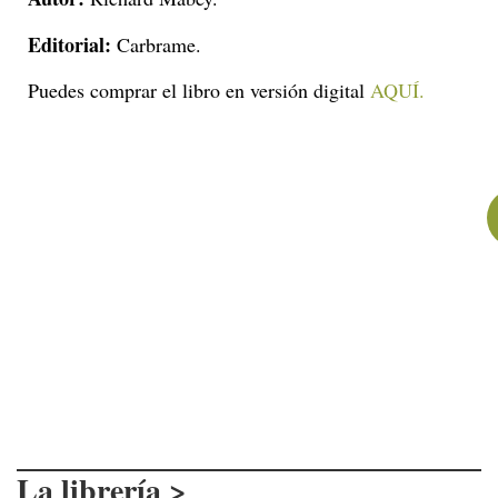
Editorial:
Carbrame.
Puedes comprar el libro en versión digital
AQUÍ.
Ayúdanos a documentar y
proteger el medio ambiente.
Sé parte de nuestra
expedición y deja tu huella.
La librería >