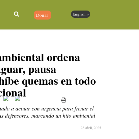
English >
Donar
ambiental ordena
aguar, pausa
ohíbe quemas en todo
cional
stado a actuar con urgencia para frenar el
sus defensores, marcando un hito ambiental
23 abril, 2025