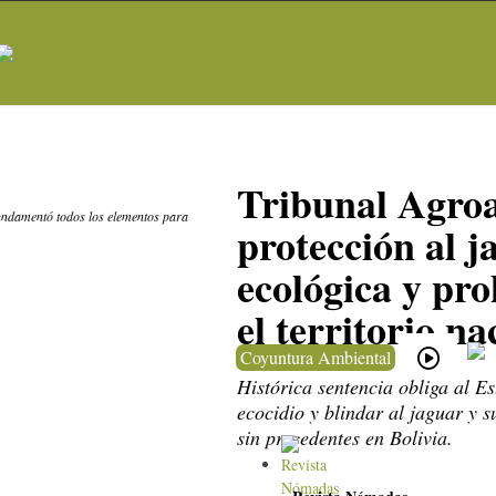
Tribunal Agro
fundamentó todos los elementos para
protección al j
ecológica y pr
el territorio na
Coyuntura Ambiental
Histórica sentencia obliga al E
ecocidio y blindar al jaguar y 
sin precedentes en Bolivia.