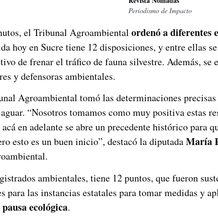
Revista Nómadas
Periodismo de Impacto
ordenó a diferentes 
nutos, el Tribunal Agroambiental
ida hoy en Sucre tiene 12 disposiciones, y entre ellas s
tivo de frenar el tráfico de fauna silvestre. Además, se 
ores y defensoras ambientales.
ibunal Agroambiental tomó las determinaciones precisas 
jaguar. “Nosotros tomamos como muy positiva estas res
 acá en adelante se abre un precedente histórico para q
María 
ero esto es un buen inicio”, destacó la diputada
roambiental.
agistrados ambientales, tiene 12 puntos, que fueron sus
s para las instancias estatales para tomar medidas y apl
 pausa ecológica
.