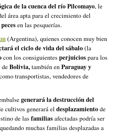
ógica
de la cuenca del río Pilcomayo
, le
el área apta para el crecimiento del
 peces
en las pesquerías.
un
(Argentina), quienes conocen muy bien
ctará el ciclo de vida del sábalo
(la
o
perjuicios
con los consiguientes
para los
Bolivia,
Paraguay y
s de
también en
 como transportistas, vendedores de
generará la destrucción del
 embalse
desplazamiento
e cultivos generará el
de
familias
stino de las
afectadas podría ser
 quedando muchas familias desplazadas a