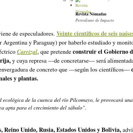
Revista Nómadas
Periodismo de Impacto
Veinte científic
os de seis país
viene de especuladores.
or Argentina y Paraguay) por haberlo estudiado y monit
Carrizal
construir el Gobierno d
éctrico
, que pretende
rija,
y cuya represa —de concretarse— será alimentada 
 envergadura de concreto que —según los científicos—
ales y plantas.
ad ecológica de la cuenca del río Pilcomayo, le provocará un
ea apta para el crecimiento del sábalo”.
s, Reino Unido, Rusia, Estados Unidos y Bolivia,
advi