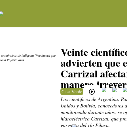
Veinte científic
os económicos de indígenas Weenhayek que
advierten que 
gusto Pizarro Ríos.
Carrizal afecta
manera irrever
Casa Verde
Los científicos de Argentina, P
Unidos y Bolivia, conocedores d
monitoreado durante años, se op
hidroeléctrico Carrizal, que pre
garganta del río Pilaya.