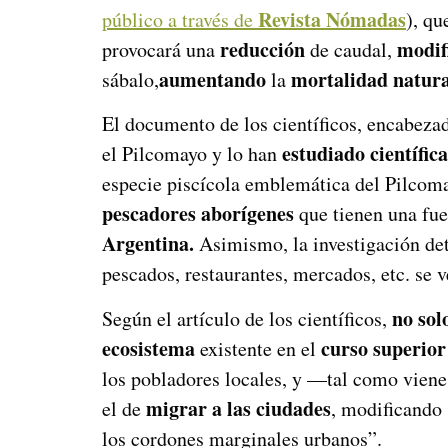
Revista Nómadas
público a través de
), q
reducción
modif
provocará una
de caudal,
aumentando
mortalidad natura
sábalo,
la
El documento de los científicos, encabeza
estudiado científi
el Pilcomayo y lo han
especie piscícola emblemática del Pilcoma
pescadores aborígenes
que tienen una fu
Argentina.
Asimismo, la investigación det
pescados, restaurantes, mercados, etc. se 
no sol
Según el artículo de los científicos,
ecosistema
curso superior
existente en el
los pobladores locales, y —tal como viene
migrar a las ciudades
el de
, modificando
los cordones marginales urbanos”.