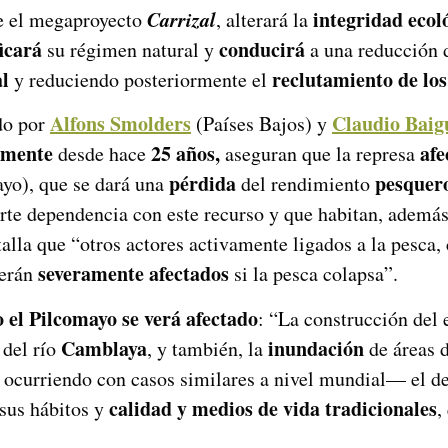
Carrizal
integridad ecol
ue el megaproyecto
, alterará la
icará
conducirá
su régimen natural y
a una reducción d
l
reclutamiento de los
y reduciendo posteriormente el
Alfons Smolders
Claudio Baig
do por
(Países Bajos) y
camente
25 años,
afe
desde hace
aseguran que la represa
pérdida
pesquer
yo), que se dará una
del rendimiento
erte dependencia con este recurso y que habitan, ademá
alla que “otros actores activamente ligados a la pesca,
severamente afectados
verán
si la pesca colapsa”.
o el Pilcomayo se verá afectado
: “La construcción del
Camblaya
inundación
del río
, y también, la
de áreas d
 ocurriendo con casos similares a nivel mundial— el de
calidad y medios de vida tradicionales
 sus hábitos y
,