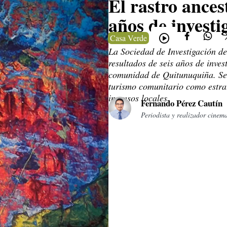
El rastro ances
años de investi
Casa Verde
La Sociedad de Investigación de
resultados de seis años de inves
comunidad de Quitunuquiña. Se d
turismo comunitario como estrat
ingresos locales.
Fernando Pérez Cautín
Periodista y realizador cinem