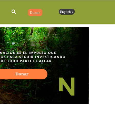
English >
Donar