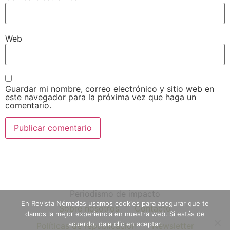
Web
Guardar mi nombre, correo electrónico y sitio web en
este navegador para la próxima vez que haga un
comentario.
Periodismo de impacto
En Revista Nómadas usamos cookies para asegurar que te
Sobre nosotros
Contacto
damos la mejor experiencia en nuestra web. Si estás de
acuerdo, dale clic en aceptar.
Políticas de republicación
Newsletter