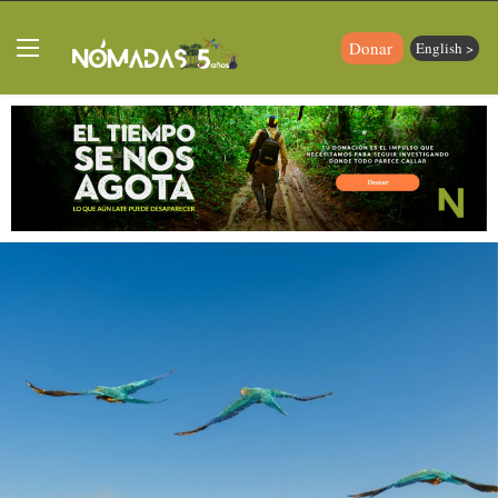
Donar
English >