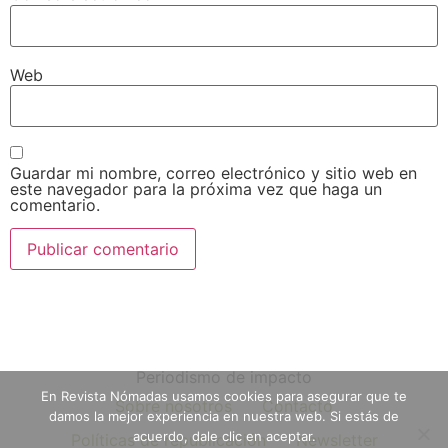
Web
Guardar mi nombre, correo electrónico y sitio web en
este navegador para la próxima vez que haga un
comentario.
Periodismo de impacto
En Revista Nómadas usamos cookies para asegurar que te
Sobre nosotros
Contacto
damos la mejor experiencia en nuestra web. Si estás de
acuerdo, dale clic en aceptar.
Políticas de republicación
Newsletter