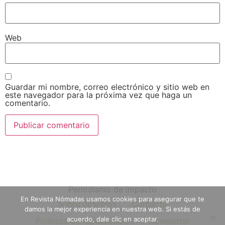
Web
Guardar mi nombre, correo electrónico y sitio web en
este navegador para la próxima vez que haga un
comentario.
Periodismo de impacto
En Revista Nómadas usamos cookies para asegurar que te
Sobre nosotros
Contacto
damos la mejor experiencia en nuestra web. Si estás de
acuerdo, dale clic en aceptar.
Políticas de republicación
Newsletter