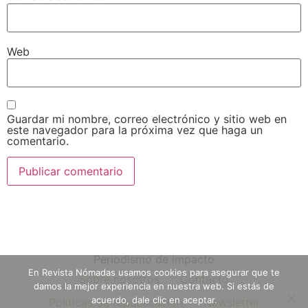
Web
Guardar mi nombre, correo electrónico y sitio web en
este navegador para la próxima vez que haga un
comentario.
Periodismo de impacto
En Revista Nómadas usamos cookies para asegurar que te
Sobre nosotros
Contacto
damos la mejor experiencia en nuestra web. Si estás de
acuerdo, dale clic en aceptar.
Políticas de republicación
Newsletter