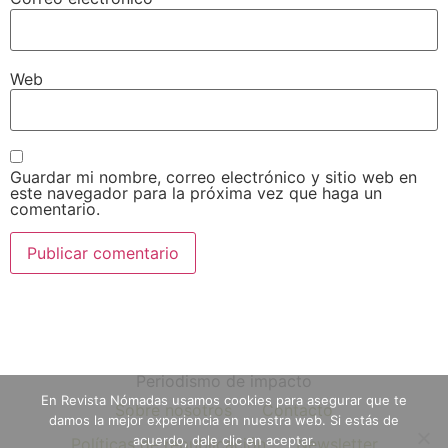
Web
Guardar mi nombre, correo electrónico y sitio web en
este navegador para la próxima vez que haga un
comentario.
Periodismo de impacto
En Revista Nómadas usamos cookies para asegurar que te
Sobre nosotros
Contacto
damos la mejor experiencia en nuestra web. Si estás de
acuerdo, dale clic en aceptar.
Políticas de republicación
Newsletter