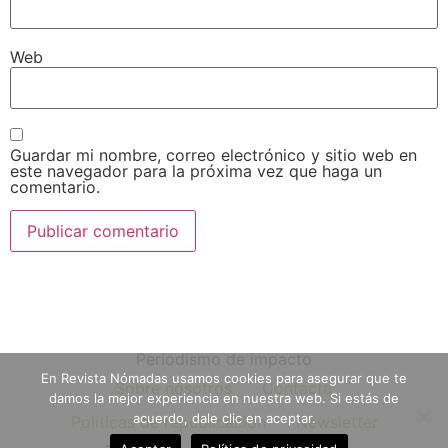
Web
Guardar mi nombre, correo electrónico y sitio web en
este navegador para la próxima vez que haga un
comentario.
Periodismo de impacto
En Revista Nómadas usamos cookies para asegurar que te
Sobre nosotros
Contacto
damos la mejor experiencia en nuestra web. Si estás de
acuerdo, dale clic en aceptar.
Políticas de republicación
Newsletter