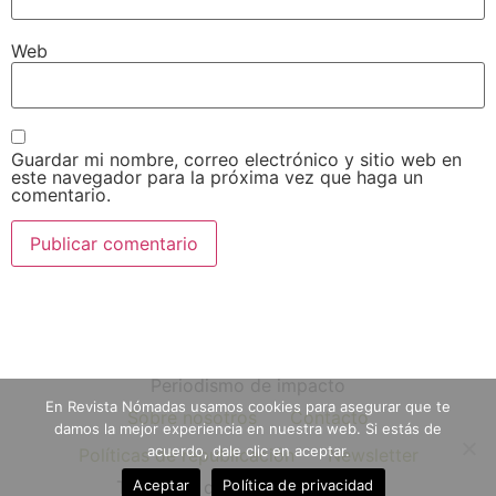
Web
Guardar mi nombre, correo electrónico y sitio web en
este navegador para la próxima vez que haga un
comentario.
Periodismo de impacto
En Revista Nómadas usamos cookies para asegurar que te
Sobre nosotros
Contacto
damos la mejor experiencia en nuestra web. Si estás de
acuerdo, dale clic en aceptar.
Políticas de republicación
Newsletter
Aceptar
Política de privacidad
Todos los derechos reservados