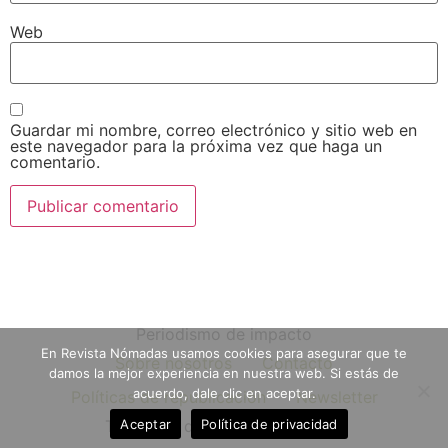
Web
Guardar mi nombre, correo electrónico y sitio web en
este navegador para la próxima vez que haga un
comentario.
Periodismo de impacto
En Revista Nómadas usamos cookies para asegurar que te
Sobre nosotros
Contacto
damos la mejor experiencia en nuestra web. Si estás de
acuerdo, dale clic en aceptar.
Políticas de republicación
Newsletter
Aceptar
Política de privacidad
Todos los derechos reservados