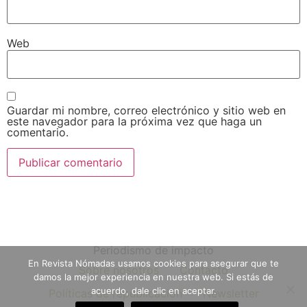
Web
Guardar mi nombre, correo electrónico y sitio web en
este navegador para la próxima vez que haga un
comentario.
Periodismo de impacto
En Revista Nómadas usamos cookies para asegurar que te
Sobre nosotros
Contacto
damos la mejor experiencia en nuestra web. Si estás de
acuerdo, dale clic en aceptar.
Políticas de republicación
Newsletter