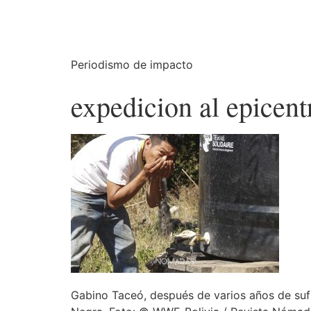
Periodismo de impacto
expedicion al epicent
Gabino Taceó, después de varios años de su