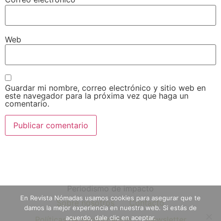
Web
Guardar mi nombre, correo electrónico y sitio web en
este navegador para la próxima vez que haga un
comentario.
Periodismo de impacto
En Revista Nómadas usamos cookies para asegurar que te
Sobre nosotros
Contacto
damos la mejor experiencia en nuestra web. Si estás de
acuerdo, dale clic en aceptar.
Políticas de republicación
Newsletter