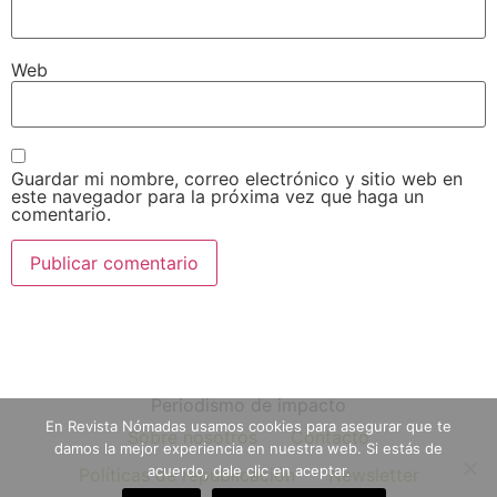
Web
Guardar mi nombre, correo electrónico y sitio web en
este navegador para la próxima vez que haga un
comentario.
Periodismo de impacto
En Revista Nómadas usamos cookies para asegurar que te
Sobre nosotros
Contacto
damos la mejor experiencia en nuestra web. Si estás de
acuerdo, dale clic en aceptar.
Políticas de republicación
Newsletter