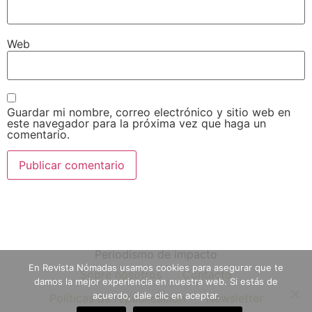
Web
Guardar mi nombre, correo electrónico y sitio web en
este navegador para la próxima vez que haga un
comentario.
Periodismo de impacto
En Revista Nómadas usamos cookies para asegurar que te
Sobre nosotros
Contacto
damos la mejor experiencia en nuestra web. Si estás de
acuerdo, dale clic en aceptar.
Políticas de republicación
Newsletter