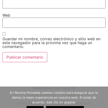
Web
Guardar mi nombre, correo electrónico y sitio web en
este navegador para la próxima vez que haga un
comentario.
Periodismo de impacto
En Revista Nómadas usamos cookies para asegurar que te
Sobre nosotros
Contacto
damos la mejor experiencia en nuestra web. Si estás de
acuerdo, dale clic en aceptar.
Políticas de republicación
Newsletter