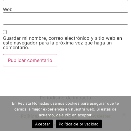
Web
Guardar mi nombre, correo electrónico y sitio web en
este navegador para la próxima vez que haga un
comentario.
Periodismo de impacto
En Revista Nómadas usamos cookies para asegurar que te
Sobre nosotros
Contacto
damos la mejor experiencia en nuestra web. Si estás de
acuerdo, dale clic en aceptar.
Políticas de republicación
Newsletter
Aceptar
Política de privacidad
Todos los derechos reservados