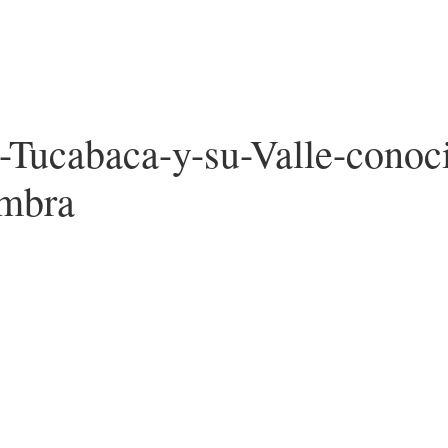
ía-Tucabaca-y-su-Valle-con
imbra