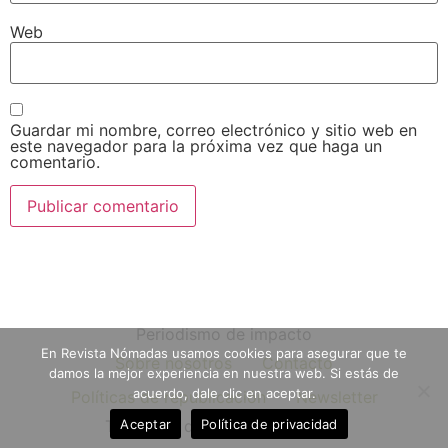
Web
Guardar mi nombre, correo electrónico y sitio web en
este navegador para la próxima vez que haga un
comentario.
Periodismo de impacto
En Revista Nómadas usamos cookies para asegurar que te
Sobre nosotros
Contacto
damos la mejor experiencia en nuestra web. Si estás de
acuerdo, dale clic en aceptar.
Políticas de republicación
Newsletter
Aceptar
Política de privacidad
Todos los derechos reservados