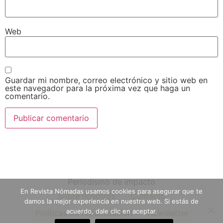
Web
Guardar mi nombre, correo electrónico y sitio web en
este navegador para la próxima vez que haga un
comentario.
Periodismo de impacto
En Revista Nómadas usamos cookies para asegurar que te
Sobre nosotros
Contacto
damos la mejor experiencia en nuestra web. Si estás de
acuerdo, dale clic en aceptar.
Políticas de republicación
Newsletter