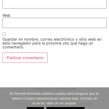
Web
Guardar mi nombre, correo electrónico y sitio web en
este navegador para la próxima vez que haga un
comentario.
Periodismo de impacto
En Revista Nómadas usamos cookies para asegurar que te
Sobre nosotros
Contacto
damos la mejor experiencia en nuestra web. Si estás de
acuerdo, dale clic en aceptar.
Políticas de republicación
Newsletter