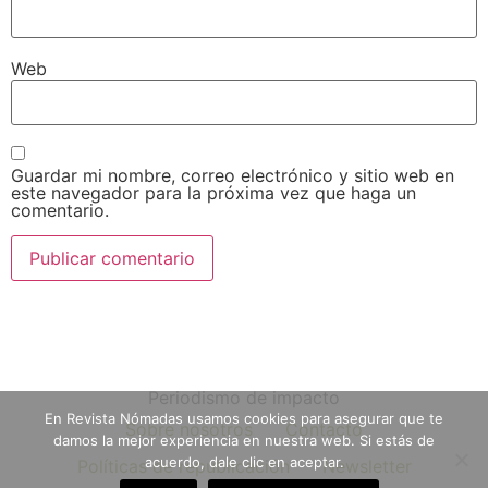
Web
Guardar mi nombre, correo electrónico y sitio web en
este navegador para la próxima vez que haga un
comentario.
Periodismo de impacto
En Revista Nómadas usamos cookies para asegurar que te
Sobre nosotros
Contacto
damos la mejor experiencia en nuestra web. Si estás de
acuerdo, dale clic en aceptar.
Políticas de republicación
Newsletter