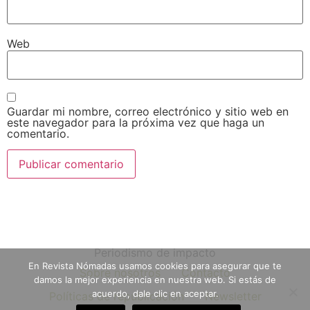
Web
Guardar mi nombre, correo electrónico y sitio web en
este navegador para la próxima vez que haga un
comentario.
Periodismo de impacto
En Revista Nómadas usamos cookies para asegurar que te
Sobre nosotros
Contacto
damos la mejor experiencia en nuestra web. Si estás de
acuerdo, dale clic en aceptar.
Políticas de republicación
Newsletter