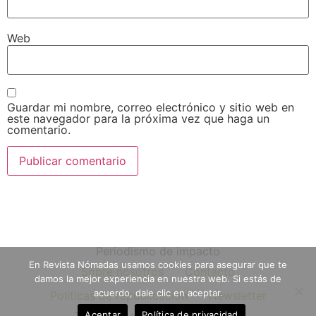
Web
Guardar mi nombre, correo electrónico y sitio web en
este navegador para la próxima vez que haga un
comentario.
Periodismo de impacto
En Revista Nómadas usamos cookies para asegurar que te
Sobre nosotros
Contacto
damos la mejor experiencia en nuestra web. Si estás de
acuerdo, dale clic en aceptar.
Políticas de republicación
Newsletter
Aceptar
Política de privacidad