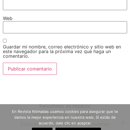
Web
Guardar mi nombre, correo electrónico y sitio web en
este navegador para la próxima vez que haga un
comentario.
Periodismo de impacto
En Revista Nómadas usamos cookies para asegurar que te
Sobre nosotros
Contacto
damos la mejor experiencia en nuestra web. Si estás de
acuerdo, dale clic en aceptar.
Políticas de republicación
Newsletter