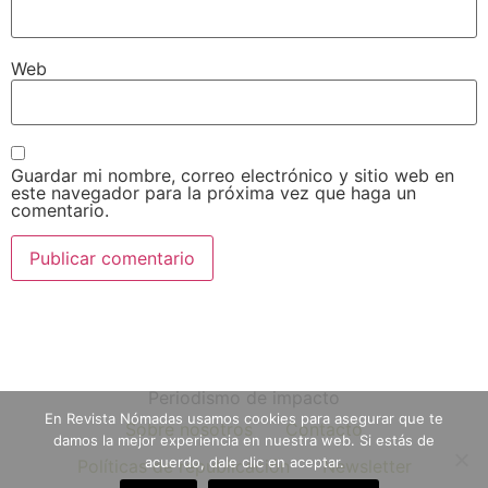
Web
Guardar mi nombre, correo electrónico y sitio web en
este navegador para la próxima vez que haga un
comentario.
Periodismo de impacto
En Revista Nómadas usamos cookies para asegurar que te
Sobre nosotros
Contacto
damos la mejor experiencia en nuestra web. Si estás de
acuerdo, dale clic en aceptar.
Políticas de republicación
Newsletter