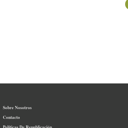
Descubre en Revista Nómadas las
historias que protegen nuestro
planeta. ¡Explora, inspira y actúa con
nosotros!
Sobre Nosotros
Contacto
Políticas De Republicación