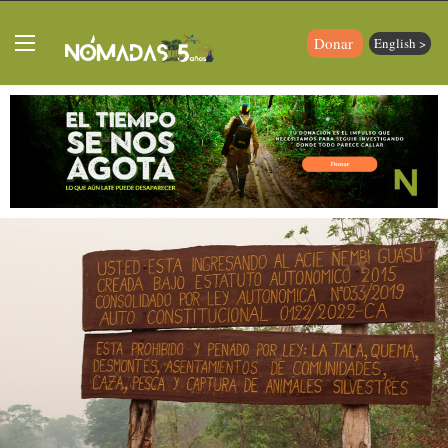
Donar
English >