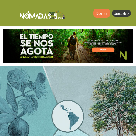
Donar
English >