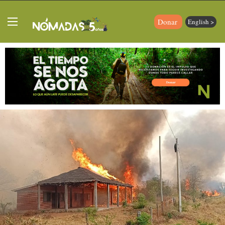
Donar
English >