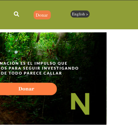
English >
Donar