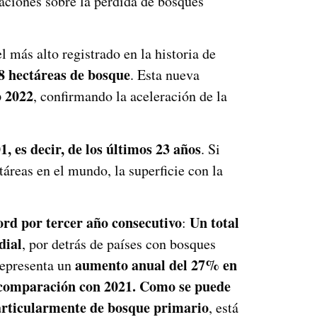
laciones sobre la pérdida de bosques
l más alto registrado en la historia de
8 hectáreas de bosque
. Esta nueva
o 2022
, confirmando la aceleración de la
, es decir, de los últimos 23 años
. Si
áreas en el mundo, la superficie con la
ord por tercer año consecutivo
Un total
:
dial
, por detrás de países con bosques
aumento anual del 27% en
 representa un
comparación con 2021. Como se puede
articularmente de bosque primario
, está