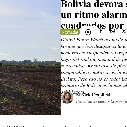
Bolivia devora
un ritmo alarm
cuadrados por
Nómadas
Global Forest Watch acaba de r
bosque que han desaparecido en
hectáreas corresponden a bosque
lugar del ranking mundial de p
consecutivo. • Esta tasa de pérd
comparable a cuatro veces la ex
El Alto. Pero eso no es todo: L
primario de Bolivia es la más al
del Planeta.
Stasiek Czaplicki
Periodista de datos y Economis