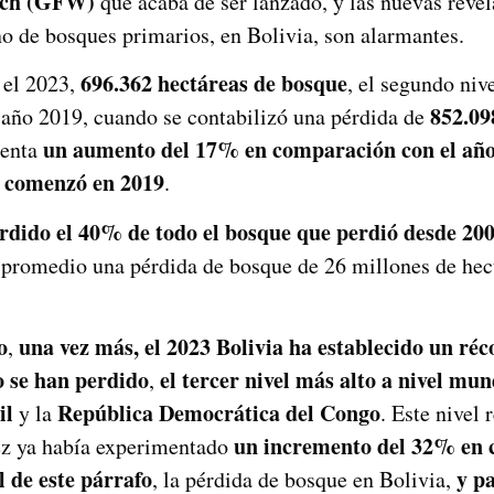
tch (GFW)
que acaba de ser lanzado, y las nuevas reve
no de bosques primarios, en Bolivia, son alarmantes.
696.362 hectáreas de bosque
 el 2023,
, el segundo nive
852.09
 año 2019, cuando se contabilizó una pérdida de
un aumento del 17% en comparación con el añ
senta
e comenzó en 2019
.
rdido el 40% de todo el bosque
que
perdi
ó
desde 2001
n promedio una pérdida de bosque de 26 millones de hect
o
una vez más, el 2023 Bolivia ha establecido un réc
,
o se han perdido
el tercer nivel más alto a nivel mun
,
il
República Democrática del Congo
y la
. Este nivel
un incremento del 32% en 
vez ya había experimentado
l de este párrafo
y p
, la pérdida de bosque en Bolivia,