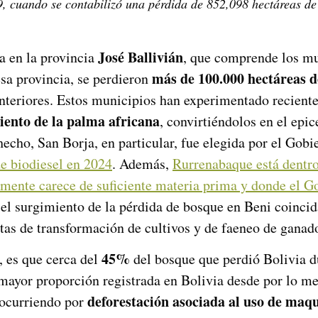
9, cuando se contabilizó una pérdida de 852,098 hectáreas de
José Ballivián
ra en la provincia
, que comprende los m
más de 100.000 hectáreas d
esa provincia, se perdieron
anteriores. Estos municipios han experimentado reciente
miento de la palma africana
, convirtiéndolos en el epi
hecho, San Borja, en particular, fue elegida por el Gob
de biodiesel en 2024
. Además,
Rurrenabaque está dentro 
mente carece de suficiente materia prima y donde el G
el surgimiento de la pérdida de bosque en Beni coincid
tas de transformación de cultivos y de faeneo de ganad
45%
, es que cerca del
del bosque que perdió Bolivia du
a mayor proporción registrada en Bolivia desde por lo m
deforestación asociada al uso de maq
 ocurriendo por