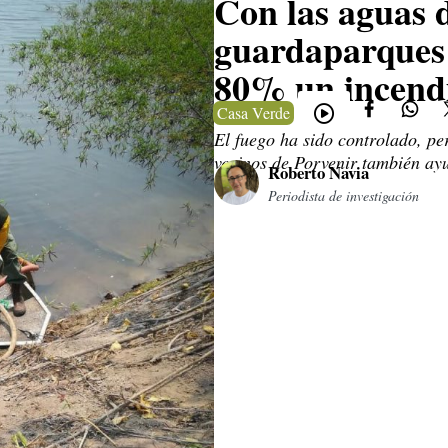
Con las aguas d
guardaparques
80% un incendi
Casa Verde
El fuego ha sido controlado, pe
vecinos de Porvenir también ay
Roberto Navia
Periodista de investigación