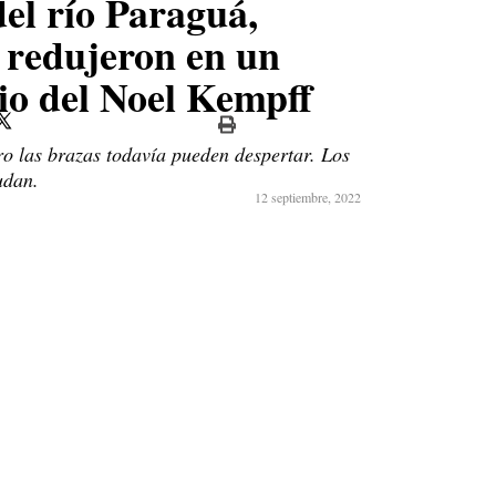
el río Paraguá,
 redujeron en un
o del Noel Kempff
ro las brazas todavía pueden despertar. Los
udan.
12 septiembre, 2022