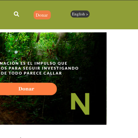
English >
Donar