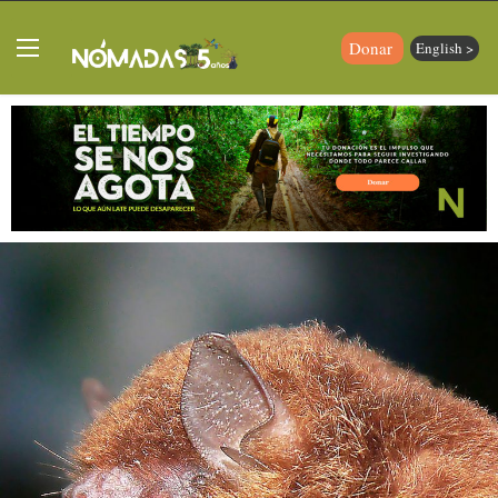
Donar
English >