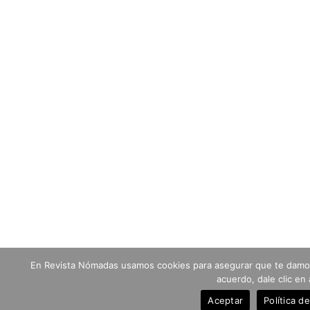
En Revista Nómadas usamos cookies para asegurar que te damos 
acuerdo, dale clic en 
Aceptar
Política d