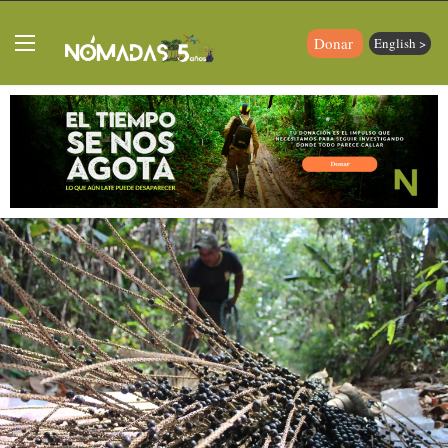
Donar
English >