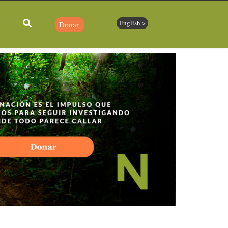
English >
Donar