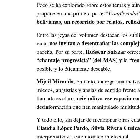
Poco se ha explorado sobre estos temas y aún 
propone en una primera parte ‘’
Coordenadas
bolivianas,
un recorrido por relatos, refle
Entre las joyas del volumen destacan los subl
nos invitan a desentrañar las complej
vida,
Huáscar Salazar
paceña. Por su parte,
ofrece
“chantaje progresista” (del MAS) y la “tent
posible y lo éticamente deseable.
Mijail Miranda
, en tanto, entrega una incis
miedos, angustias y ansias de sentido frente 
reivindicar ese espacio co
llamado es claro:
desinformación que han manipulado multitude
Y todo ello, sin dejar de mencionar otros cua
Claudia López Pardo, Silvia Rivera Cusic
interpretativas a este mosaico intelectual.