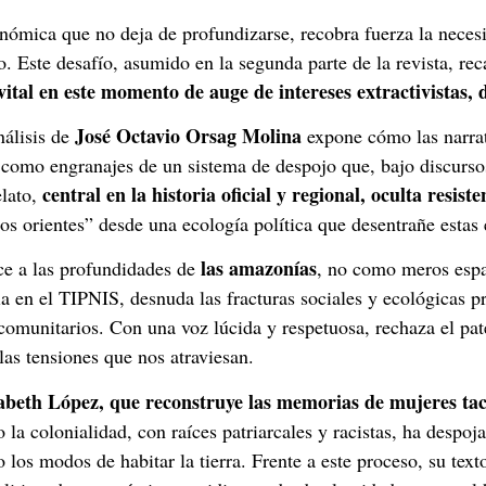
onómica que no deja de profundizarse, recobra fuerza la nece
 Este desafío, asumido en la segunda parte de la revista, rec
vital en este momento de auge de intereses extractivistas, 
José Octavio Orsag Molina
nálisis de
expone cómo las narrati
rar como engranajes de un sistema de despojo que, bajo discur
central en la historia oficial y regional, oculta resist
elato,
los orientes” desde una ecología política que desentrañe estas 
las amazonías
e a las profundidades de
, no como meros espa
 en el TIPNIS, desnuda las fracturas sociales y ecológicas pro
 comunitarios. Con una voz lúcida y respetuosa, rechaza el pa
 las tensiones que nos atraviesan.
abeth López, que reconstruye las memorias de mujeres tac
a colonialidad, con raíces patriarcales y racistas, ha despoja
 los modos de habitar la tierra. Frente a este proceso, su tex