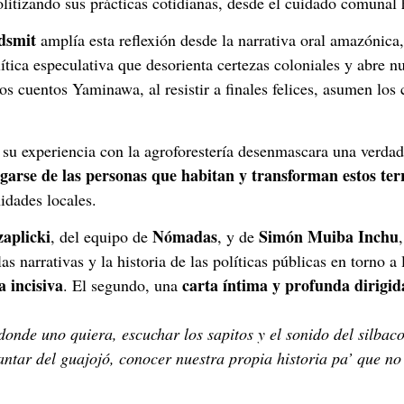
litizando sus prácticas cotidianas, desde el cuidado comunal 
dsmit
amplía esta reflexión desde la narrativa oral amazónica
tica especulativa que desorienta certezas coloniales y abre n
Los cuentos Yaminawa, al resistir a finales felices, asumen los
su experiencia con la agroforestería desenmascara una verda
arse de las personas que habitan y transforman estos terr
idades locales.
zaplicki
Nómadas
Simón Muiba Inchu
, del equipo de
, y de
as narrativas y la historia de las políticas públicas en torno a
 incisiva
carta íntima y profunda dirigida
. El segundo, una
 donde uno quiera, escuchar los sapitos y el sonido del silbac
ntar del guajojó, conocer nuestra propia historia pa’ que no n