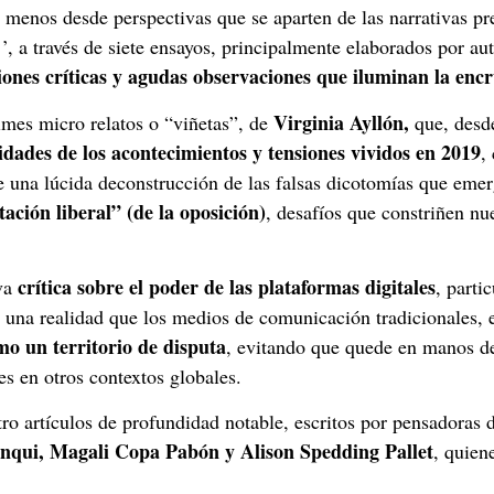
menos desde perspectivas que se aparten de las narrativas pre
’’, a través de siete ensayos, principalmente elaborados por au
xiones críticas y agudas observaciones que iluminan la enc
Virginia Ayllón,
imes micro relatos o “viñetas”, de
que, desde
idades de los acontecimientos y tensiones vividos en 2019
,
 una lúcida deconstrucción de las falsas dicotomías que eme
ación liberal” (de la oposición)
, desafíos que constriñen nu
crítica sobre el poder de las plataformas digitales
iva
, parti
a una realidad que los medios de comunicación tradicionales, 
mo un territorio de disputa
, evitando que quede en manos de
s en otros contextos globales.
tro artículos de profundidad notable, escritos por pensadoras 
anqui, Magali Copa Pabón y Alison Spedding Pallet
, quien