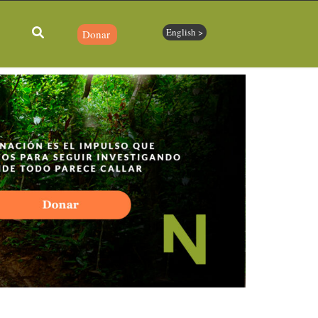
English >
Donar