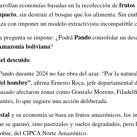
frutos
rrollan economías basadas en la recolección de
mpacto
, sin destruir el bosque que los alimenta. Sin em
za con imponer un modelo extractivista incompatible c
Pando
na pregunta se impone: ¿Podrá
consolidar un desa
Amazonía boliviana
?
del descuido
Pando durante 2024 no fue obra del azar. “Por la natur
el hombre”
, afirma Ernesto Roca, jefe departamental
 pasado afectaron zonas como Gonzalo Moreno, Filadelf
antes, lo que sugiere una acción deliberada.
stal
y su economía se basa en frutos amazónicos, los i
e se quemó, sino pastizales y suelos degradados, pero la
cobar, del CIPCA Norte Amazónico.