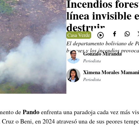
Incendios fores
línea invisible
destruir
Casa Verde
El departamento boliviano de Pa
bosques y los incendios provoca
Gonzalo Miranda
Periodista
Ximena Morales Maman
Periodista
Pando
amento de
enfrenta una paradoja cada vez más vis
Cruz o Beni, en 2024 atravesó una de sus peores tempo