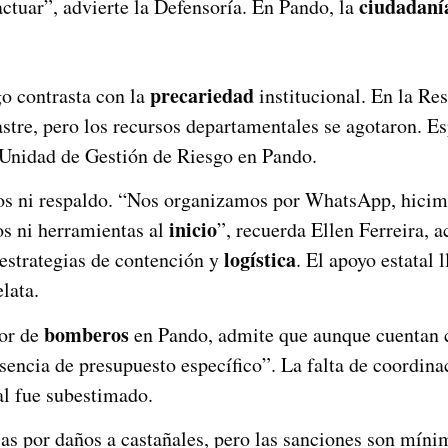
ciudadaní
ctuar”, advierte la Defensoría. En Pando, la
precariedad
go contrasta con la
institucional. En la Re
astre, pero los recursos departamentales se agotaron. 
a Unidad de Gestión de Riesgo en Pando.
os ni respaldo. “Nos organizamos por WhatsApp, hicim
inicio
os ni herramientas al
”, recuerda Ellen Ferreira, a
logística
estrategias de contención y
. El apoyo estatal
lata.
bomberos
tor de
en Pando, admite que aunque cuentan c
usencia de presupuesto específico”. La falta de coordin
l fue subestimado.
 por daños a castañales, pero las sanciones son mínim