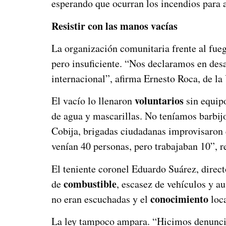
esperando que ocurran los incendios para a
Resistir con las manos vacías
La organización comunitaria frente al fue
pero insuficiente. “Nos declaramos en des
internacional”, afirma Ernesto Roca, de l
voluntarios
El vacío lo llenaron
sin equip
de agua y mascarillas. No teníamos barbij
Cobija, brigadas ciudadanas improvisaron 
venían 40 personas, pero trabajaban 10”, re
El teniente coronel Eduardo Suárez, direc
combustible
de
, escasez de vehículos y a
conocimiento
no eran escuchadas y el
loca
La ley tampoco ampara. “Hicimos denuncias