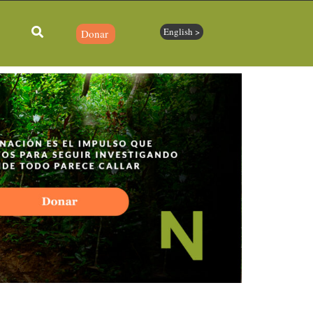
English >
Donar