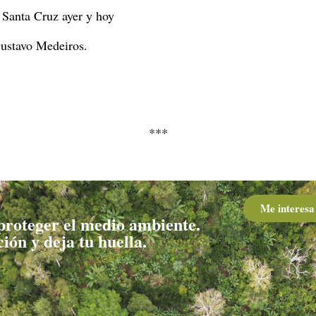
 Santa Cruz ayer y hoy
ustavo Medeiros.
***
Me interesa
roteger el medio ambiente.
ión y deja tu huella.