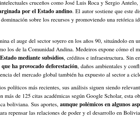
r intelectuales cruceños como José Luis Roca y Sergio Antelo,
arginada por el Estado andino
. El autor sostiene que este d
o su dominación sobre los recursos y promoviendo una retórica i
ina el auge del sector soyero en los años 90, situándolo en u
como los de la Comunidad Andina. Medeiros expone cómo el m
 Estado mediante subsidios
, créditos e infraestructura. Sin
o que ha provocado deforestación
, daños ambientales y confli
encia del mercado global también ha expuesto al sector a cicl
os políticos más recientes, sus análisis siguen siendo relevan
Con más de 125 citas académicas según Google Scholar, esta ob
aunque polémicos en algunos asp
ca boliviana. Sus aportes,
ra repensar las relaciones de poder y el desarrollo en Bolivia