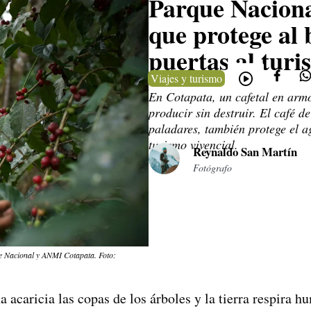
Parque Naciona
que protege al 
puertas al turi
Viajes y turismo
En Cotapata, un cafetal en arm
producir sin destruir. El café d
paladares, también protege el a
turismo vivencial.
Reynaldo San Martín
Fotógrafo
ue Nacional y ANMI Cotapata. Foto:
 acaricia las copas de los árboles y la tierra respira h