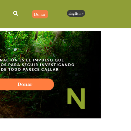
English >
Donar