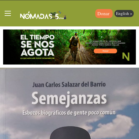
Donar
English >