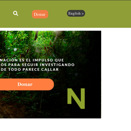
English >
Donar