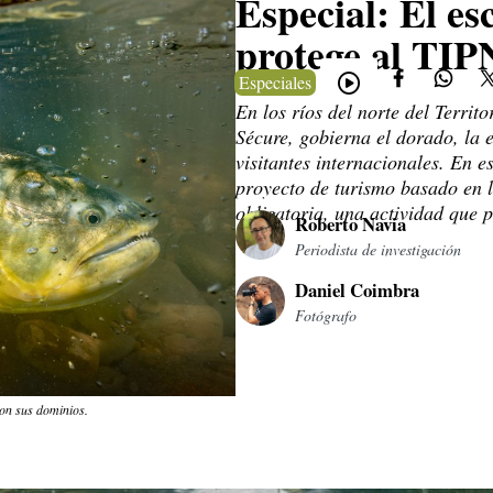
Especial: El e
protege al TIP
Especiales
En los ríos del norte del Territ
Sécure, gobierna el dorado, la 
visitantes internacionales. En e
proyecto de turismo basado en l
obligatoria, una actividad que 
Roberto Navia
Periodista de investigación
Daniel Coimbra
Fotógrafo
son sus dominios.