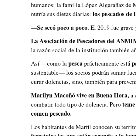
humanos: la familia López Algarañaz de M
los pescados de 
nutría sus dietas diarias:
—Se secó poco a poco.
El 2019 fue grave
La Asociación de Pescadores del ANMI
la razón social de la institución también 
pesca
p
Así —como la
prácticamente está
sustentable— los socios podrán sumar fuer
curar dolencias, sino, también para preve
Marilyn Macoñó vive en Buena Hora,
a 
teme 
combatir todo tipo de dolencia. Pero
comen pescado.
Los habitantes de Marfil conocen su territ
forestales los que están secando a la lag