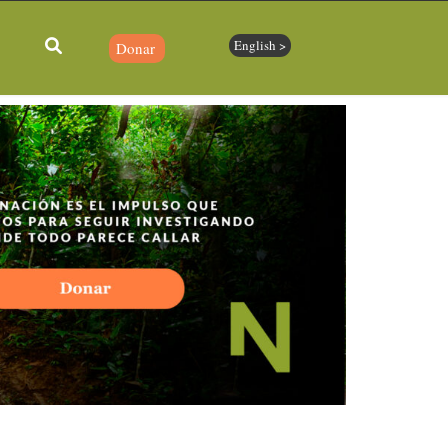
English >
Donar