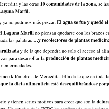
10 comunidades de la zona,
ercedita y las otras
se ha
Laguna Marfil.
El agua se fue y quedó e
 y ya no pudimos más pescar.
M Laguna Marfil
no piensan quedarse con los brazos c
…y recolectores de plantas medicina
añada las palabras
aralizada
y de la que dependía no solo el acceso al al
producción de plantas medici
zas para desarrollar la
nir enfermedades.
cinco kilómetros de Mercedita. Ella da fe que en toda 
que la dieta alimenticia
desequilibrándose
esté
porqu
defore
orio y tienen serios motivos para creer que son la
una.
Un estudio de la FCBC ha confirmado que “existe